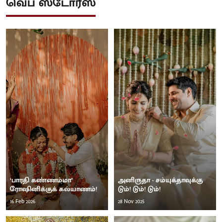
வெப் ஸ்டோரீஸ்
‘பாரதி கண்ணம்மா’
அனிருதா - சம்யுக்தாவுக்கு
ரோஷினிக்குக் கல்யாணம்!
டும்! டும்! டும்!
16 Feb 2026
28 Nov 2025