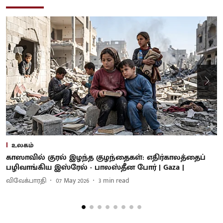
உலகம்
காஸாவில் குரல் இழந்த குழந்தைகள்: எதிர்காலத்தைப்
வ
பழிவாங்கிய இஸ்ரேல் - பாலஸ்தீன போர் | Gaza |
இ
K
விவேக்பாரதி
07 May 2026
3
min read
வ