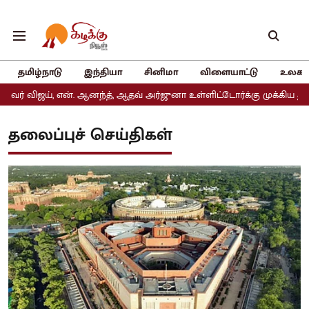
தமிழ்நாடு
இந்தியா
சினிமா
விளையாட்டு
உலகம
், என். ஆனந்த், ஆதவ் அர்ஜுனா உள்ளிட்டோர்க்கு முக்கிய துறைகள் ஒதுக
தலைப்புச் செய்திகள்