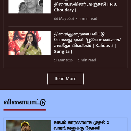
திரையுலகினர் அஞ்சலி | R.B.
Choudary |
06 May 2026
1
min read
திரைத்துறையை விட்டு
போனது ஏன்?: ‘பூவே உனக்காக’
சங்கீதா விளக்கம் | Kalidas 2 |
Sangita |
21 Mar 2026
2
min read
Read More
விளையாட்டு
காயம் காரணமாக முதல் 2
வாரங்களுக்கு தோனி