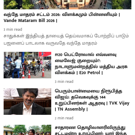
வந்தே மாதரம் சட்டம் 2026: விளக்கமும் பின்னனியும் |
Vande Mataram Bill 2026 |
3
min read
சாதுக்கள் இந்தியத் தாயைத் தெய்வமாகப் போற்றிப் பாடும்
பஜனைப் பாடலாக வருவதே வந்தே மாதரம்
ஈ20 பெட்ரோலால் எவ்வளவு
மைலேஜ் குறையும்?:
நாடாளுமன்றத்தில் மத்திய அரசு
விளக்கம் | E20 Petrol |
3
min read
பெரும்பான்மையை நிரூபித்த
விஜய்: தவெகவுக்கு 144
உறுப்பினர்கள் ஆதரவு | TVK Vijay
| TN Assembly |
2
min read
சாதாரண தொழிலாளரிலிருந்து
சட்டமன்ற உறுப்பினர்: யார் இந்த