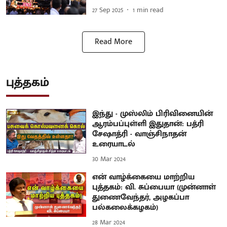
27 Sep 2025
1
min read
Read More
புத்தகம்
இந்து - முஸ்லிம் பிரிவினையின்
ஆரம்பப்புள்ளி இதுதான்: பத்ரி
சேஷாத்ரி - வாஞ்சிநாதன்
உரையாடல்
30 Mar 2024
என் வாழ்க்கையை மாற்றிய
புத்தகம்: வி. சுப்பையா (முன்னாள்
துணைவேந்தர், அழகப்பா
பல்கலைக்கழகம்)
28 Mar 2024