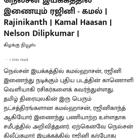
நெல்சன் இயக்கத்தில்
இணையும் ரஜினி - கமல் |
Rajinikanth | Kamal Haasan |
Nelson Dilipkumar |
கிழக்கு நியூஸ்
1
min read
நெல்சன் இயக்கத்தில் கமல்ஹாசன், ரஜினி
இணைந்து நடிக்கும் புதிய படத்தின் காணொளி
வெளியாகி ரசிகர்களைக் கவர்ந்துள்ளது.
தமிழ் திரையுலகின் இரு பெரும்
நட்சத்திரங்களான கமல்ஹாசன், ரஜினிகாந்த்
ஆகியோர் இணைந்து பணியாற்ற உள்ளதாக
சமீபத்தில் அறிவித்தனர். ஏற்கெனவே நெல்சன்
திலீப்குமார் இயக்கத்தில் ரஜினி தற்போது