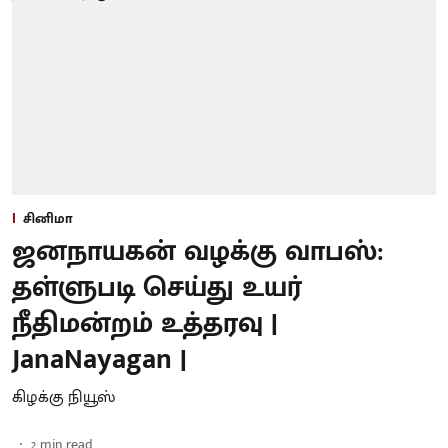
சினிமா
ஜனநாயகன் வழக்கு வாபஸ்:
தள்ளுபடி செய்து உயர்
நீதிமன்றம் உத்தரவு |
JanaNayagan |
கிழக்கு நியூஸ்
2
min read