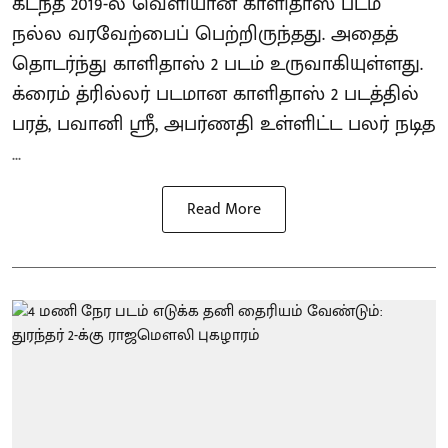
கடந்த 2019-ல் வெளியான காளிதாஸ் படம்
நல்ல வரவேற்பைப் பெற்றிருந்தது. அதைத்
தொடர்ந்து காளிதாஸ் 2 படம் உருவாகியுள்ளது.
க்ரைம் த்ரில்லர் படமான காளிதாஸ் 2 படத்தில்
பரத், பவானி ஸ்ரீ, அபர்ணதி உள்ளிட்ட பலர் நடித
...
Read More