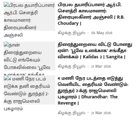
பிரபல தயாரிப்பாளர் ஆர்.பி.
சௌத்ரி காலமானார்:
திரையுலகினர் அஞ்சலி | R.B.
Choudary |
கிழக்கு நியூஸ்
06 May 2026
திரைத்துறையை விட்டு போனது
ஏன்?: ‘பூவே உனக்காக’ சங்கீதா
விளக்கம் | Kalidas 2 | Sangita |
கிழக்கு நியூஸ்
21 Mar 2026
4 மணி நேர படத்தை எடுத்து
வெளியிட தைரியம் வேண்டும்:
துரந்தர் 2-க்கு ராஜமௌலி
புகழாரம் | Dhurandhar: The
Revenge |
கிழக்கு நியூஸ்
21 Mar 2026