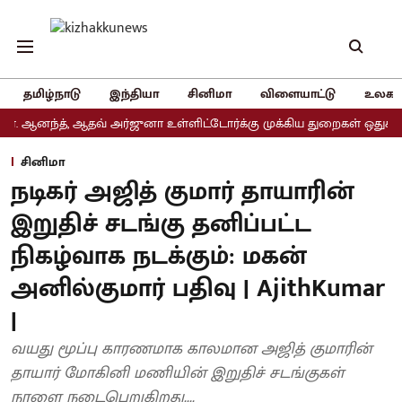
தமிழ்நாடு
இந்தியா
சினிமா
விளையாட்டு
உலகம
்த், ஆதவ் அர்ஜுனா உள்ளிட்டோர்க்கு முக்கிய துறைகள் ஒதுக்கீடு
அ
சினிமா
நடிகர் அஜித் குமார் தாயாரின்
இறுதிச் சடங்கு தனிப்பட்ட
நிகழ்வாக நடக்கும்: மகன்
அனில்குமார் பதிவு | AjithKumar
|
வயது மூப்பு காரணமாக காலமான அஜித் குமாரின்
தாயார் மோகினி மணியின் இறுதிச் சடங்குகள்
நாளை நடைபெறுகிறது....