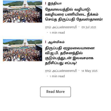
இந்தியா
தேவாலயத்தில் வழிபாடு:
ஊழியரை பணியிடை நீக்கம்
செய்த திருப்பதி தேவஸ்தானம்!
ராம் அப்பண்ணசாமி
09 Jul 2025
1
min read
ஆன்மிகம்
திருப்பதி ஏழுமலையானை
வி.ஜ.பி. தரிசனத்தில்
குடும்பத்துடன் இலவசமாக
தரிசிப்பது எப்படி?
ராம் அப்பண்ணசாமி
14 May 2025
1
min read
Read More