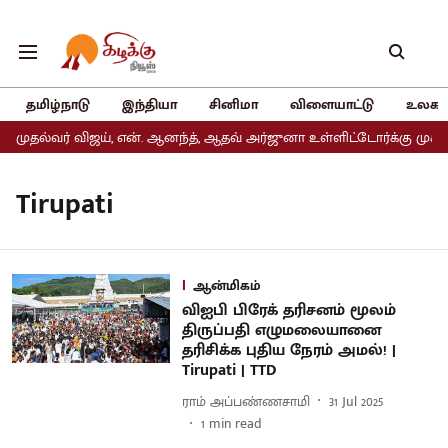
தமிழ்நாடு
இந்தியா
சினிமா
விளையாட்டு
உலகம
 முதல்வர் விஜய், என். ஆனந்த், ஆதவ் அர்ஜுனா உள்ளிட்டோர்க்கு முக்கி
Tirupati
ஆன்மிகம்
விஐபி பிரேக் தரிசனம் மூலம்
திருப்பதி எழுமலையானை
தரிசிக்க புதிய நேரம் அமல்! |
Tirupati | TTD
ராம் அப்பண்ணசாமி
31 Jul 2025
1
min read