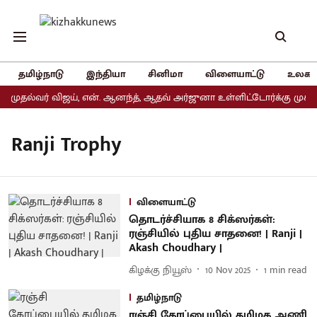
தமிழ்நாடு
இந்தியா
சினிமா
விளையாட்டு
உலகம
 முதல்வர் விஜய், என். ஆனந்த், ஆதவ் அர்ஜுனா உள்ளிட்டோர்க்கு முக்கி
Ranji Trophy
விளையாட்டு
தொடர்ச்சியாக 8 சிக்ஸர்கள்:
ரஞ்சியில் புதிய சாதனை! | Ranji |
Akash Choudhary |
கிழக்கு நியூஸ்
10 Nov 2025
1
min read
தமிழ்நாடு
ரஞ்சி கோப்பையில் தமிழக அணி