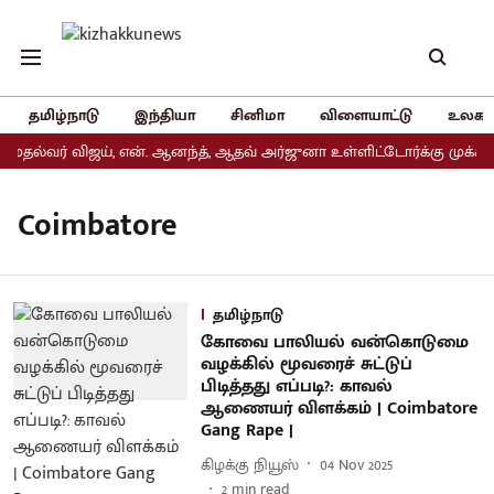
தமிழ்நாடு
இந்தியா
சினிமா
விளையாட்டு
உலகம
முதல்வர் விஜய், என். ஆனந்த், ஆதவ் அர்ஜுனா உள்ளிட்டோர்க்கு முக்கிய
Coimbatore
தமிழ்நாடு
கோவை பாலியல் வன்கொடுமை
வழக்கில் மூவரைச் சுட்டுப்
பிடித்தது எப்படி?: காவல்
ஆணையர் விளக்கம் | Coimbatore
Gang Rape |
கிழக்கு நியூஸ்
04 Nov 2025
2
min read