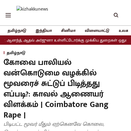
தமிழ்நாடு
இந்தியா
சினிமா
விளையாட்டு
உலகம
்த், ஆதவ் அர்ஜுனா உள்ளிட்டோர்க்கு முக்கிய துறைகள் ஒதுக்கீடு
அ
தமிழ்நாடு
கோவை பாலியல்
வன்கொடுமை வழக்கில்
மூவரைச் சுட்டுப் பிடித்தது
எப்படி?: காவல் ஆணையர்
விளக்கம் | Coimbatore Gang
Rape |
பிடிபட்ட மூவர் மீதும் ஏற்கெனவே கொலை,