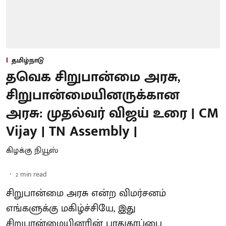
தமிழ்நாடு
தவெக சிறுபான்மை அரசு,
சிறுபான்மையினருக்கான
அரசு: முதல்வர் விஜய் உரை | CM
Vijay | TN Assembly |
கிழக்கு நியூஸ்
2
min read
சிறுபான்மை அரசு என்ற விமர்சனம்
எங்களுக்கு மகிழ்ச்சியே, இது
சிறுபான்மையினரின் பாதுகாப்பை