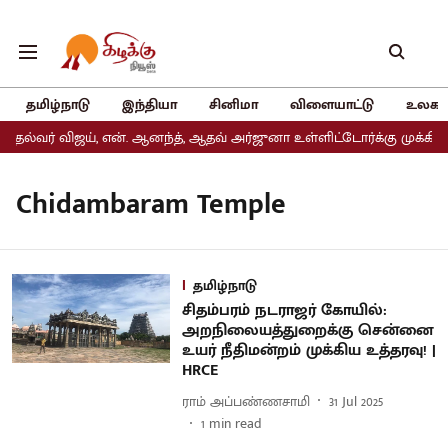
தமிழ்நாடு
இந்தியா
சினிமா
விளையாட்டு
உலகம
தல்வர் விஜய், என். ஆனந்த், ஆதவ் அர்ஜுனா உள்ளிட்டோர்க்கு முக்கிய 
Chidambaram Temple
தமிழ்நாடு
சிதம்பரம் நடராஜர் கோயில்:
அறநிலையத்துறைக்கு சென்னை
உயர் நீதிமன்றம் முக்கிய உத்தரவு! |
HRCE
ராம் அப்பண்ணசாமி
31 Jul 2025
1
min read