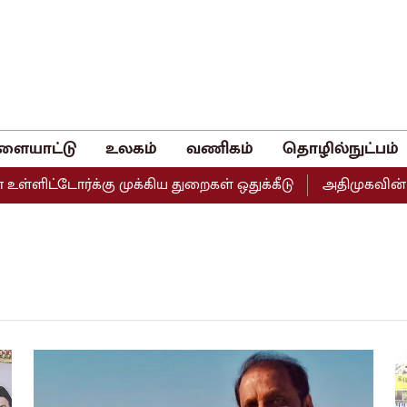
ளையாட்டு
உலகம்
வணிகம்
தொழில்நுட்பம்
ளிட்டோர்க்கு முக்கிய துறைகள் ஒதுக்கீடு
அதிமுகவின் இரு