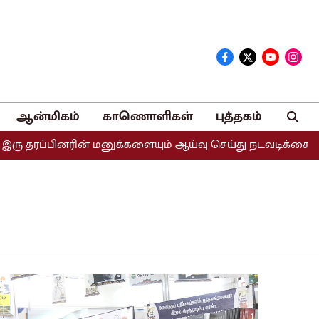
ஆன்மிகம்
காணொளிகள்
புத்தகம்
 தரப்பினரின் மனுக்களையும் ஆய்வு செய்து நடவடிக்கை எடுக்கப்