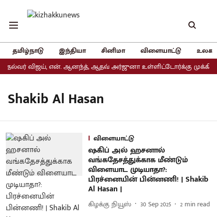
தமிழ்நாடு
இந்தியா
சினிமா
விளையாட்டு
உலகம
ுதல்வர் விஜய், என். ஆனந்த், ஆதவ் அர்ஜுனா உள்ளிட்டோர்க்கு முக்கிய 
Shakib Al Hasan
விளையாட்டு
ஷகிப் அல் ஹசனால்
வங்கதேசத்துக்காக மீண்டும்
விளையாட முடியாதா?:
பிரச்னையின் பின்னணி! | Shakib
Al Hasan |
கிழக்கு நியூஸ்
30 Sep 2025
2
min read