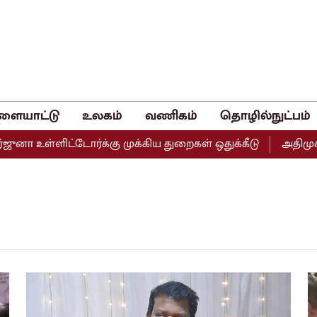
ளையாட்டு
உலகம்
வணிகம்
தொழில்நுட்பம்
னா உள்ளிட்டோர்க்கு முக்கிய துறைகள் ஒதுக்கீடு
அதிமுகவின