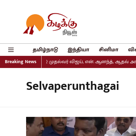
தமிழ்நாடு
இந்தியா
சினிமா
வி
்டியல் வெளியீடு: முதல்வர் விஜய், என். ஆனந்த், ஆதவ் அர்ஜு
Breaking News
Selvaperunthagai