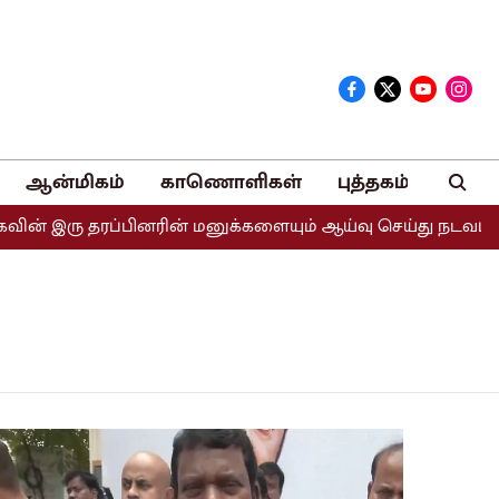
ஆன்மிகம்
காணொளிகள்
புத்தகம்
் இரு தரப்பினரின் மனுக்களையும் ஆய்வு செய்து நடவடிக்கை எட