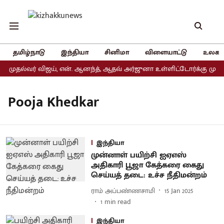
தமிழ்நாடு
இந்தியா
சினிமா
விளையாட்டு
உலகம
 முதல்வர் விஜய், என். ஆனந்த், ஆதவ் அர்ஜுனா உள்ளிட்டோர்க்கு முக்கி
Pooja Khedkar
இந்தியா
முன்னாள் பயிற்சி ஐஏஎஸ்
அதிகாரி பூஜா கேத்கரை கைது
செய்யத் தடை: உச்ச நீதிமன்றம்
ராம் அப்பண்ணசாமி
15 Jan 2025
1
min read
இந்தியா