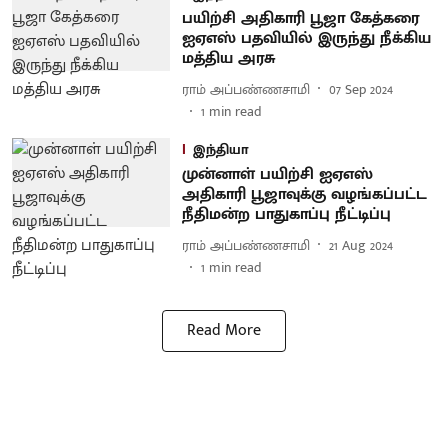
பயிற்சி அதிகாரி பூஜா கேத்கரை
ஐஏஎஸ் பதவியில் இருந்து நீக்கிய
மத்திய அரசு
ராம் அப்பண்ணசாமி
07 Sep 2024
1
min read
இந்தியா
முன்னாள் பயிற்சி ஐஏஎஸ்
அதிகாரி பூஜாவுக்கு வழங்கப்பட்ட
நீதிமன்ற பாதுகாப்பு நீட்டிப்பு
ராம் அப்பண்ணசாமி
21 Aug 2024
1
min read
Read More