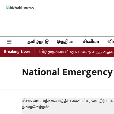
தமிழ்நாடு
இந்தியா
சினிமா
வி
் பட்டியல் வெளியீடு: முதல்வர் விஜய், என். ஆனந்த், ஆதவ் அ
Breaking News
National Emergency