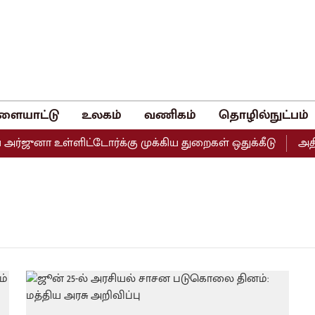
ளையாட்டு
உலகம்
வணிகம்
தொழில்நுட்பம்
ர்ஜுனா உள்ளிட்டோர்க்கு முக்கிய துறைகள் ஒதுக்கீடு
அதிமு