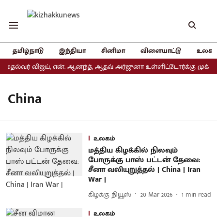
தமிழ்நாடு
இந்தியா
சினிமா
விளையாட்டு
உலகம
முதல்வர் விஜய், என். ஆனந்த், ஆதவ் அர்ஜுனா உள்ளிட்டோர்க்கு முக்கிய
China
உலகம்
மத்திய கிழக்கில் நிலவும்
போருக்கு பாஸ் பட்டன் தேவை:
சீனா வலியுறுத்தல் | China | Iran
War |
கிழக்கு நியூஸ்
20 Mar 2026
1
min read
உலகம்