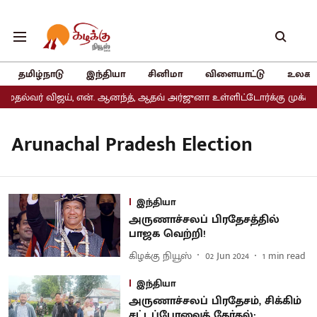
தமிழ்நாடு
இந்தியா
சினிமா
விளையாட்டு
உலகம
ுதல்வர் விஜய், என். ஆனந்த், ஆதவ் அர்ஜுனா உள்ளிட்டோர்க்கு முக்கிய 
Arunachal Pradesh Election
இந்தியா
அருணாச்சலப் பிரதேசத்தில்
பாஜக வெற்றி!
கிழக்கு நியூஸ்
02 Jun 2024
1
min read
இந்தியா
அருணாச்சலப் பிரதேசம், சிக்கிம்
சட்டப்பேரவைத் தேர்தல்: