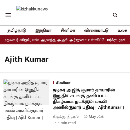
தமிழ்நாடு
இந்தியா
சினிமா
விளையாட்டு
உலகம
முதல்வர் விஜய், என். ஆனந்த், ஆதவ் அர்ஜுனா உள்ளிட்டோர்க்கு முக்கிய
Ajith Kumar
சினிமா
நடிகர் அஜித் குமார் தாயாரின்
இறுதிச் சடங்கு தனிப்பட்ட
நிகழ்வாக நடக்கும்: மகன்
அனில்குமார் பதிவு | AjithKumar |
கிழக்கு நியூஸ்
30 May 2026
1
min read