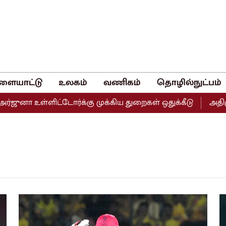
ளையாட்டு
உலகம்
வணிகம்
தொழில்நுட்பம்
ஜுனா உள்ளிட்டோர்க்கு முக்கிய துறைகள் ஒதுக்கீடு
அதிமுகவ