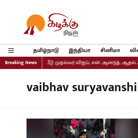
தமிழ்நாடு
இந்தியா
சினிமா
வி
பட்டியல் வெளியீடு: முதல்வர் விஜய், என். ஆனந்த், ஆதவ் அர்
Breaking News
vaibhav suryavanshi