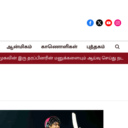
ஆன்மிகம்
காணொளிகள்
புத்தகம்
ின் இரு தரப்பினரின் மனுக்களையும் ஆய்வு செய்து நடவடிக்கை 