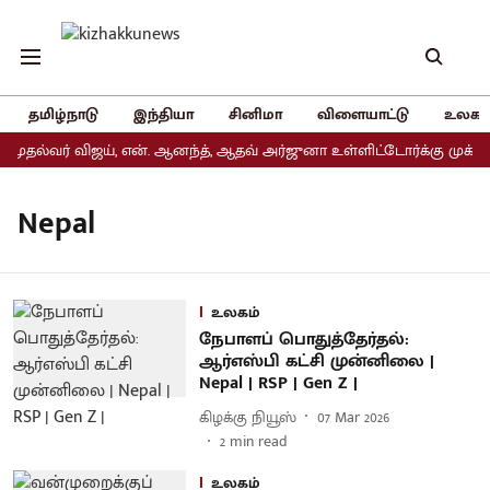
தமிழ்நாடு
இந்தியா
சினிமா
விளையாட்டு
உலகம
முதல்வர் விஜய், என். ஆனந்த், ஆதவ் அர்ஜுனா உள்ளிட்டோர்க்கு முக்கிய
Nepal
உலகம்
நேபாளப் பொதுத்தேர்தல்:
ஆர்எஸ்பி கட்சி முன்னிலை |
Nepal | RSP | Gen Z |
கிழக்கு நியூஸ்
07 Mar 2026
2
min read
உலகம்