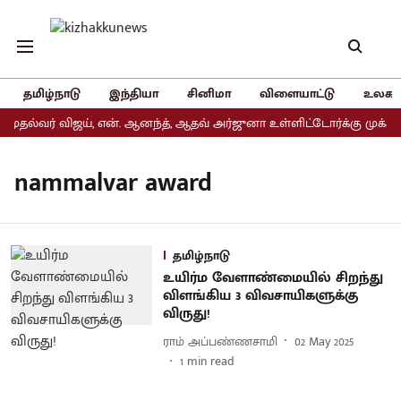
தமிழ்நாடு
இந்தியா
சினிமா
விளையாட்டு
உலகம
முதல்வர் விஜய், என். ஆனந்த், ஆதவ் அர்ஜுனா உள்ளிட்டோர்க்கு முக்கிய
nammalvar award
தமிழ்நாடு
உயிர்ம வேளாண்மையில் சிறந்து
விளங்கிய 3 விவசாயிகளுக்கு
விருது!
ராம் அப்பண்ணசாமி
02 May 2025
1
min read