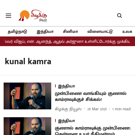
தமிழ்நாடு
இந்தியா
சினிமா
விளையாட்டு
உலகம
ல்வர் விஜய், என். ஆனந்த், ஆதவ் அர்ஜுனா உள்ளிட்டோர்க்கு முக்கிய து
kunal kamra
இந்தியா
முன்பிணை வாங்கியும் குணால்
காம்ராவுக்குச் சிக்கல்!
கிழக்கு நியூஸ்
29 Mar 2025
1
min read
இந்தியா
குணால் காம்ராவுக்கு முன்பிணை:
சென்னை உயர் நீதிமன்றம்