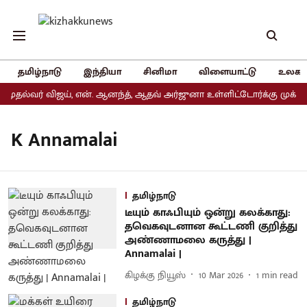
தமிழ்நாடு
இந்தியா
சினிமா
விளையாட்டு
உலகம
முதல்வர் விஜய், என். ஆனந்த், ஆதவ் அர்ஜுனா உள்ளிட்டோர்க்கு முக்கிய
K Annamalai
தமிழ்நாடு
டீயும் காஃபியும் ஒன்று கலக்காது:
தவெகவுடனான கூட்டணி குறித்து
அண்ணாமலை கருத்து |
Annamalai |
கிழக்கு நியூஸ்
10 Mar 2026
1
min read
தமிழ்நாடு