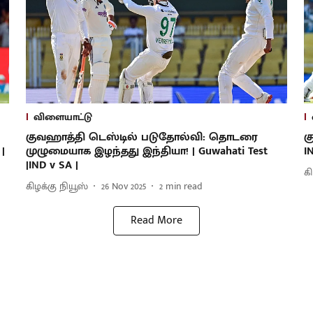
விளையாட்டு
குவஹாத்தி டெஸ்டில் படுதோல்வி: தொடரை
க
|
முழுமையாக இழந்தது இந்தியா! | Guwahati Test
I
|IND v SA |
க
கிழக்கு நியூஸ்
26 Nov 2025
2
min read
Read More