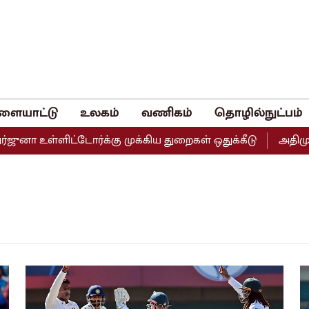
ளையாட்டு
உலகம்
வணிகம்
தொழில்நுட்பம்
னா உள்ளிட்டோர்க்கு முக்கிய துறைகள் ஒதுக்கீடு
அதிமுகவி