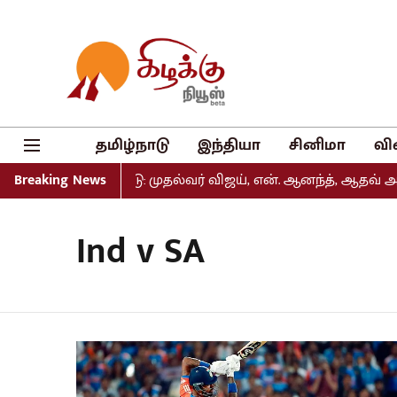
தமிழ்நாடு
இந்தியா
சினிமா
வி
்டியல் வெளியீடு: முதல்வர் விஜய், என். ஆனந்த், ஆதவ் அர்ஜு
Breaking News
Ind v SA