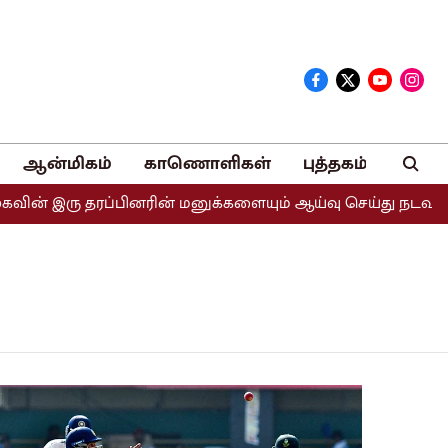
ஆன்மிகம்
காணொளிகள்
புத்தகம்
ன் இரு தரப்பினரின் மனுக்களையும் ஆய்வு செய்து நடவடிக்கை எட