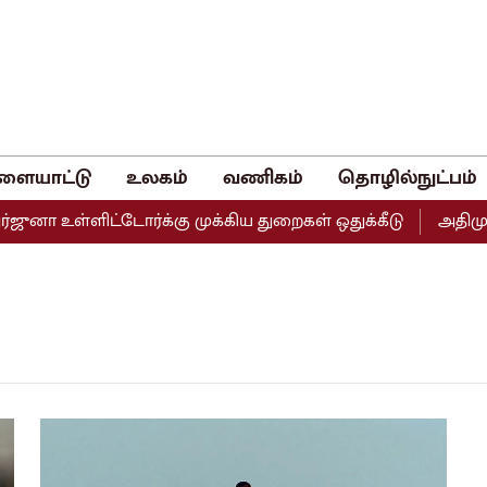
ளையாட்டு
உலகம்
வணிகம்
தொழில்நுட்பம்
ுனா உள்ளிட்டோர்க்கு முக்கிய துறைகள் ஒதுக்கீடு
அதிமுகவி