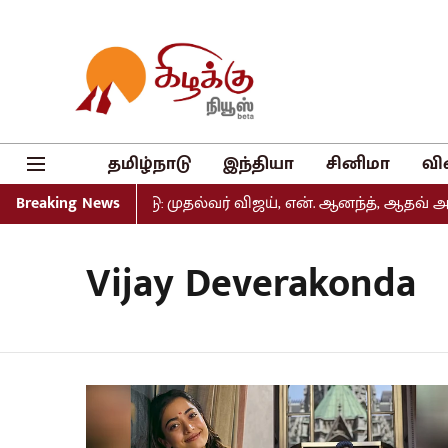
தமிழ்நாடு
இந்தியா
சினிமா
வி
ட்டியல் வெளியீடு: முதல்வர் விஜய், என். ஆனந்த், ஆதவ் அர்ஜ
Breaking News
Vijay Deverakonda