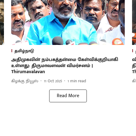
தமிழ்நாடு
அதிமுகவின் நம்பகத்தன்மை கேள்விக்குறியாகி
வ
உள்ளது: திருமாவளவன் விமர்சனம் |
த
Thirumavalavan
T
கிழக்கு நியூஸ்
11 Oct 2025
1
min read
க
Read More