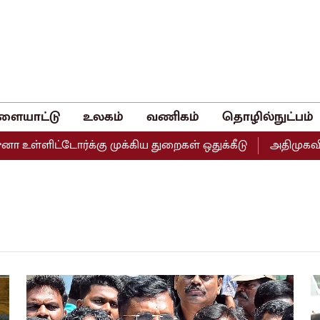
ளையாட்டு
உலகம்
வணிகம்
தொழில்நுட்பம்
உள்ளிட்டோர்க்கு முக்கிய துறைகள் ஒதுக்கீடு
அதிமுகவின் இ