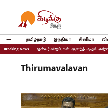
தமிழ்நாடு
இந்தியா
சினிமா
வி
யல் வெளியீடு: முதல்வர் விஜய், என். ஆனந்த், ஆதவ் அர்ஜுனா 
Breaking News
Thirumavalavan