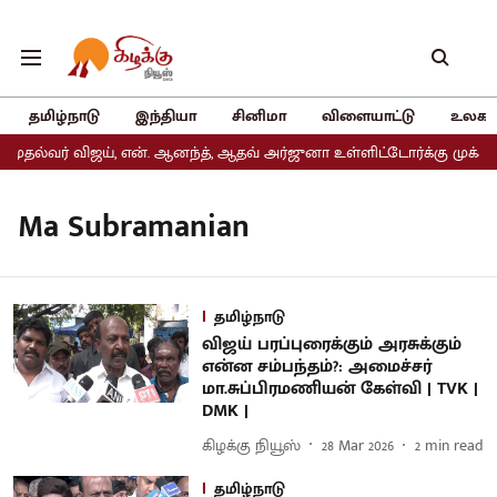
தமிழ்நாடு
இந்தியா
சினிமா
விளையாட்டு
உலகம
ுதல்வர் விஜய், என். ஆனந்த், ஆதவ் அர்ஜுனா உள்ளிட்டோர்க்கு முக்கிய
Ma Subramanian
தமிழ்நாடு
விஜய் பரப்புரைக்கும் அரசுக்கும்
என்ன சம்பந்தம்?: அமைச்சர்
மா.சுப்பிரமணியன் கேள்வி | TVK |
DMK |
கிழக்கு நியூஸ்
28 Mar 2026
2
min read
தமிழ்நாடு