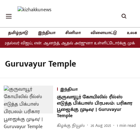
தமிழ்நாடு
இந்தியா
சினிமா
விளையாட்டு
உலகம
முதல்வர் விஜய், என். ஆனந்த், ஆதவ் அர்ஜுனா உள்ளிட்டோர்க்கு முக்கிய
Guruvayur Temple
இந்தியா
குருவாயூர் கோயிலில் ரீல்ஸ்
எடுத்த பிக்பாஸ் பிரபலம்: பரிகார
பூஜைக்கு முடிவு! | Guruvayur
Temple
கிழக்கு நியூஸ்
26 Aug 2025
1
min read