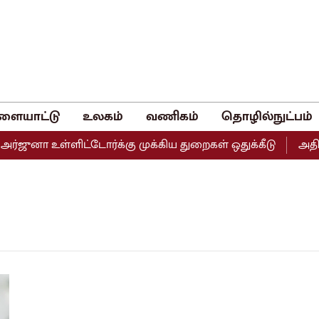
ளையாட்டு
உலகம்
வணிகம்
தொழில்நுட்பம்
்ஜுனா உள்ளிட்டோர்க்கு முக்கிய துறைகள் ஒதுக்கீடு
அதிமு