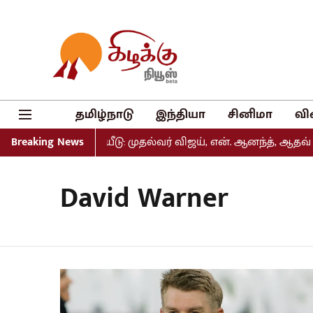
தமிழ்நாடு
இந்தியா
சினிமா
வி
 பட்டியல் வெளியீடு: முதல்வர் விஜய், என். ஆனந்த், ஆதவ் அர
Breaking News
David Warner