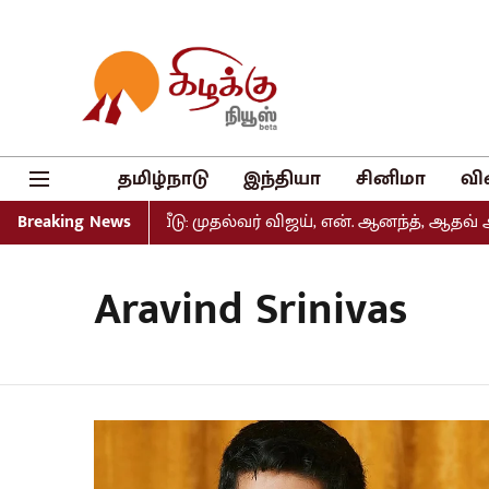
தமிழ்நாடு
இந்தியா
சினிமா
வி
பட்டியல் வெளியீடு: முதல்வர் விஜய், என். ஆனந்த், ஆதவ் அர்
Breaking News
Aravind Srinivas