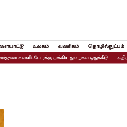
ளையாட்டு
உலகம்
வணிகம்
தொழில்நுட்பம்
ஜுனா உள்ளிட்டோர்க்கு முக்கிய துறைகள் ஒதுக்கீடு
அதிமுக