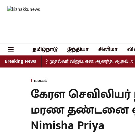
தமிழ்நாடு
இந்தியா
சினிமா
வி
ியல் வெளியீடு: முதல்வர் விஜய், என். ஆனந்த், ஆதவ் அர்ஜுனா 
Breaking News
உலகம்
கேரள செவிலியர் 
மரண தண்டனை ஒத்
Nimisha Priya