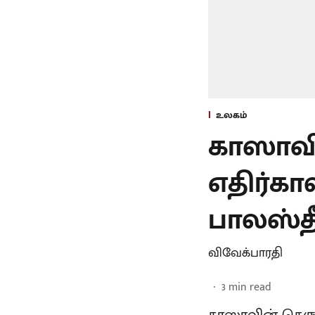
உலகம்
காஸாவி
எதிர்கா
பாலஸ்தீ
விவேக்பாரதி
3
min read