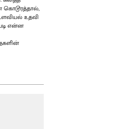
. கனத்த
் கொடூரத்தால்,
, உளவியல் உதவி
படி என்ன
தைகளின்