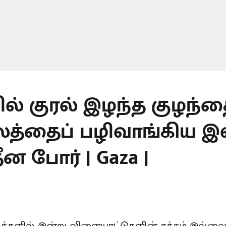
ல் குரல் இழந்த குழந்த
லத்தைப் பழிவாங்கிய இஸ
ன போர் | Gaza |