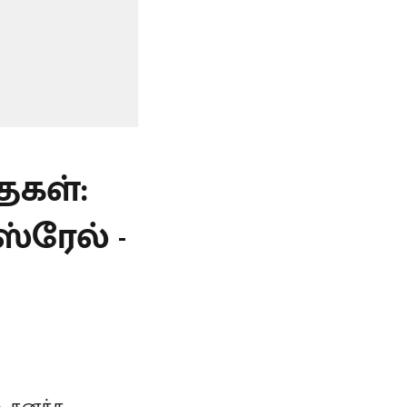
ைகள்:
்ரேல் -