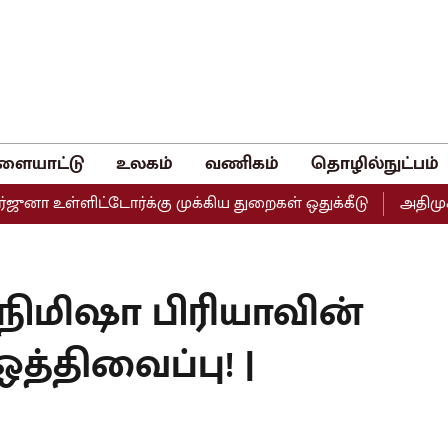
ளையாட்டு
உலகம்
வணிகம்
தொழில்நுட்பம்
உள்ளிட்டோர்க்கு முக்கிய துறைகள் ஒதுக்கீடு
அதிமுகவின் 
நிமிஷா பிரியாவின்
திவைப்பு! |