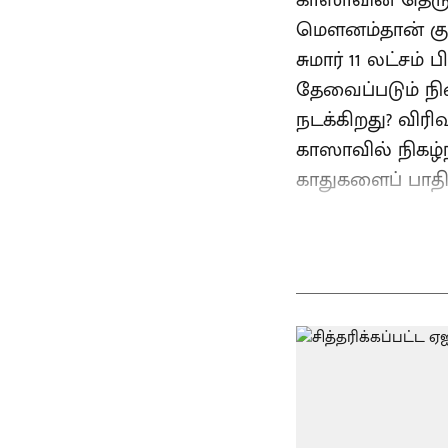
காஸாவின் தெருக
மௌனம்தான் குடி
சுமார் 11 லட்சம
தேவைப்படும் நி
நடக்கிறது? விரிவ
காஸாவில் நிகழ்
காதுகளைப் பாதித்