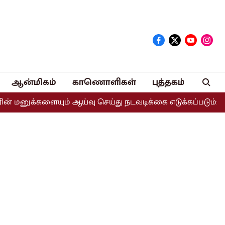
ஆன்மிகம்
காணொளிகள்
புத்தகம்
களையும் ஆய்வு செய்து நடவடிக்கை எடுக்கப்படும்: சபாநாயகர் ஜ