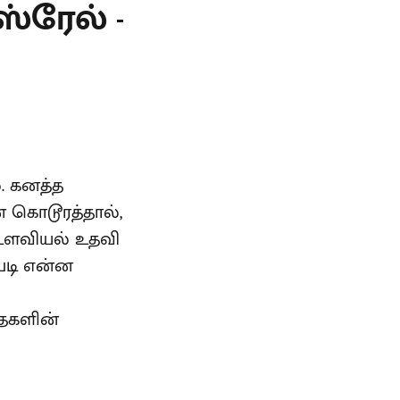
்ரேல் -
. கனத்த
் கொடூரத்தால்,
, உளவியல் உதவி
படி என்ன
தைகளின்