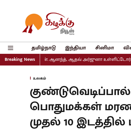
தமிழ்நாடு
இந்தியா
சினிமா
வி
ர் விஜய், என். ஆனந்த், ஆதவ் அர்ஜுனா உள்ளிட்டோர்க்கு முக்க
Breaking News
உலகம்
குண்டுவெடிப்பால் 
பொதுமக்கள் மரண
முதல் 10 இடத்தில்