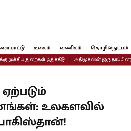
ளையாட்டு
உலகம்
வணிகம்
தொழில்நுட்பம்
ிய துறைகள் ஒதுக்கீடு
அதிமுகவின் இரு தரப்பினரின் மனுக்
ஏற்படும்
ங்கள்: உலகளவில்
 பாகிஸ்தான்!