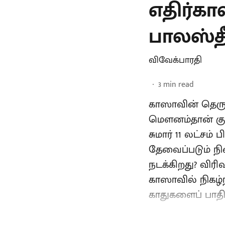
எதிர்கா
பாலஸ்தீ
விவேக்பாரதி
3
min read
காஸாவின் தெருக
மௌனம்தான் குடி
சுமார் 11 லட்சம
தேவைப்படும் நி
நடக்கிறது? விரிவ
காஸாவில் நிகழ்
காதுகளைப் பாதித்