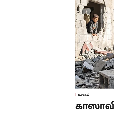
உலகம்
காஸாவி