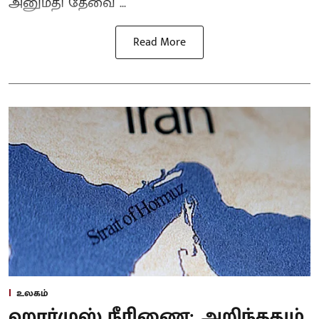
அனுமதி தேவை ...
Read More
உலகம்
ஹார்முஸ் நீரிணை: அறிந்ததும்