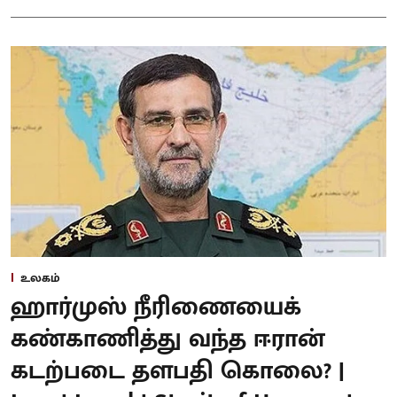
உலகம்
ஹார்முஸ் நீரிணையைக்
கண்காணித்து வந்த ஈரான்
கடற்படை தளபதி கொலை? |