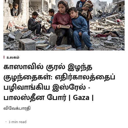
உலகம்
காஸாவில் குரல் இழந்த
குழந்தைகள்: எதிர்காலத்தைப்
பழிவாங்கிய இஸ்ரேல் -
பாலஸ்தீன போர் | Gaza |
விவேக்பாரதி
3
min read