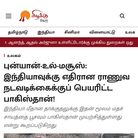
தமிழ்நாடு
இந்தியா
சினிமா
விளையாட்டு
உலகம
ஆதவ் அர்ஜுனா உள்ளிட்டோர்க்கு முக்கிய துறைகள் ஒதுக்கீடு
அதிமுகவ
உலகம்
புன்யான்-உல்-மசூஸ்:
இந்தியாவுக்கு எதிரான ராணுவ
நடவடிக்கைக்குப் பெயரிட்ட
பாகிஸ்தான்!
இந்தியா மீதான தாக்குதலுக்கு இதன் மூலம் மதச்
சாயத்தை பூசவும் பாகிஸ்தான் முயற்சித்துள்ளது
என்று கூறப்படுகிறது.