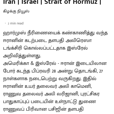
Iran | Israel | Strait of Hormuz |
கிழக்கு நியூஸ்
2
min read
ஹார்முஸ் நீரிணையைக் கண்காணித்து வந்த
ஈரானின் கடற்படை தளபதி அலிரெஸா
டங்க்சிரி கொல்லப்பட்டதாக இஸ்ரேல்
அறிவித்துள்ளது.
அமெரிக்கா & இஸ்ரேல் - ஈரான் இடையிலான
போர் கடந்த பிப்ரவரி 28 அன்று தொடங்கி, 27
நாள்களாக நடைபெற்று வருகிறது. இதில்
ஈரானின் உயர் தலைவர் அலி காமெனி,
ராணுவ தலைவர் அலி லரிஜானி, புரட்சிகர
பாதுகாப்புப் படையின் உள்நாட்டு துணை
ராணுவப் பிரிவான பசிஜின் தளபதி