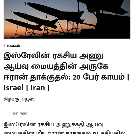
உலகம்
இஸ்ரேலின் ரகசிய அணு
ஆய்வு மையத்தின் அருகே
ஈரான் தாக்குதல்: 20 பேர் காயம் |
Israel | Iran |
கிழக்கு நியூஸ்
1
min read
இஸ்ரேலின் ரகசிய அணுசக்தி ஆய்வு
மையத்தின் மீது ஈரான் தாக்குதல் நடத்தியதில்