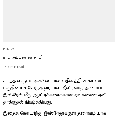
PRINT-112
ராம் அப்பண்ணசாமி
1
min read
கடந்த வருடம் அக்.7-ல் பாலஸ்தீனத்தின் காஸா
பகுதியைச் சேர்ந்த ஹமாஸ் தீவிரவாத அமைப்பு
இஸ்ரேல் மீது ஆயிரக்கணக்கான ஏவுகணை ஏவி
தாக்குதல் நிகழ்த்தியது.
இதைத் தொடர்ந்து இஸ்ரேலுக்குள் தரைவழியாக