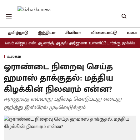
தமிழ்நாடு
இந்தியா
சினிமா
விளையாட்டு
உலகம
 விஜய், என். ஆனந்த், ஆதவ் அர்ஜுனா உள்ளிட்டோர்க்கு முக்கிய துறைகள்
உலகம்
ஓராண்டை நிறைவு செய்த
ஹமாஸ் தாக்குதல்: மத்திய
கிழக்கின் நிலவரம் என்ன?
ஈரானுக்கு எவ்வாறு பதிலடி கொடுப்பது என்பது
குறித்து இஸ்ரேல் முடிவெடுக்கும்.