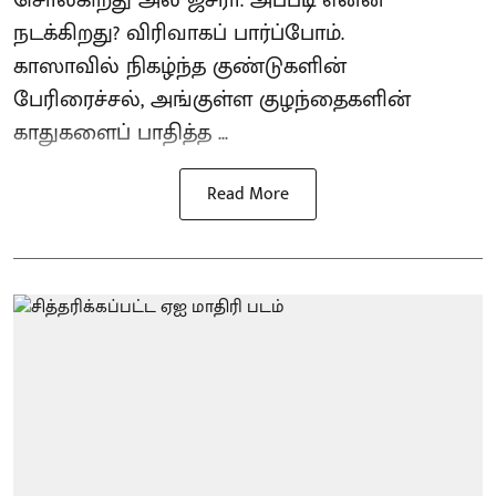
சொல்கிறது அல் ஜசீரா. அப்படி என்ன
நடக்கிறது? விரிவாகப் பார்ப்போம்.
காஸாவில் நிகழ்ந்த குண்டுகளின்
பேரிரைச்சல், அங்குள்ள குழந்தைகளின்
காதுகளைப் பாதித்த ...
Read More