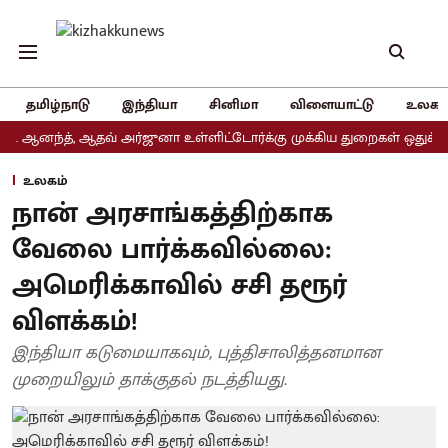
தமிழ்நாடு
இந்தியா
சினிமா
விளையாட்டு
உலகம
்த், ஆதவ் அர்ஜுனா உள்ளிட்டோர்க்கு முக்கிய துறைகள் ஒதுக்கீடு
அ
உலகம்
நான் அரசாங்கத்திற்காக
வேலை பார்க்கவில்லை:
அமெரிக்காவில் சசி தரூர்
விளக்கம்!
இந்தியா கடுமையாகவும், புத்திசாலித்தனமான
முறையிலும் தாக்குதல் நடத்தியது.