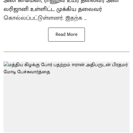
அலி காமெனி, ராணுவ உயர் தலைவர் அலி
லரிஜானி உள்ளிட்ட முக்கிய தலைவர்
கொல்லப்பட்டுள்ளனர். இதற்க ...
Read More