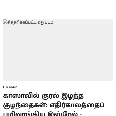
உலகம்
காஸாவில் குரல் இழந்த
குழந்தைகள்: எதிர்காலத்தைப்
பழிவாங்கிய இஸ்ரேல் -