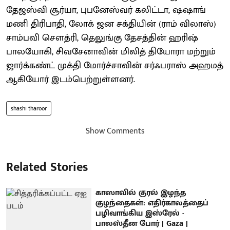
தேஜஸ்வி சூர்யா, புபனேஸ்வர் கலிட்டா, ஷஷாங்
மணி திரிபாதி, லோக் ஜன சக்தியின் (ராம் விலாஸ்)
சாம்பவி சௌத்ரி, தெலுங்கு தேசத்தின் ஹரிஷ்
பாலயோகி, சிவசேனாவின் மிலித் தியோரா மற்றும்
ஜார்க்கண்ட் முக்தி மோர்ச்சாவின் சர்ஃபராஸ் அஹமத்
ஆகியோர் இடம்பெற்றுள்ளனர்.
shashi tharoor
Show Comments
Related Stories
காஸாவில் குரல் இழந்த
குழந்தைகள்: எதிர்காலத்தைப்
பழிவாங்கிய இஸ்ரேல் -
பாலஸ்தீன போர் | Gaza |