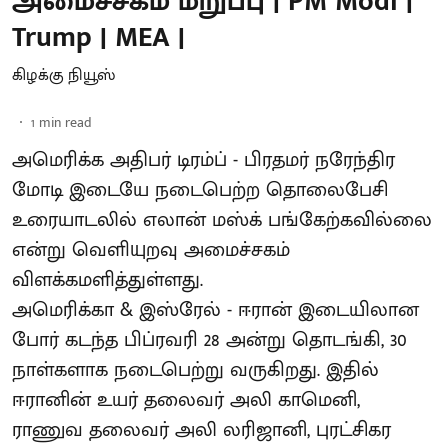
அமைச்சகம் மறுப்பு | PM Modi |
Trump | MEA |
கிழக்கு நியூஸ்
1
min read
அமெரிக்க அதிபர் டிரம்ப் - பிரதமர் நரேந்திர
மோடி இடையே நடைபெற்ற தொலைபேசி
உரையாடலில் எலான் மஸ்க் பங்கேற்கவில்லை
என்று வெளியுறவு அமைச்சகம்
விளக்கமளித்துள்ளது.
அமெரிக்கா & இஸ்ரேல் - ஈரான் இடையிலான
போர் கடந்த பிப்ரவரி 28 அன்று தொடங்கி, 30
நாள்களாக நடைபெற்று வருகிறது. இதில்
ஈரானின் உயர் தலைவர் அலி காமெனி,
ராணுவ தலைவர் அலி லரிஜானி, புரட்சிகர