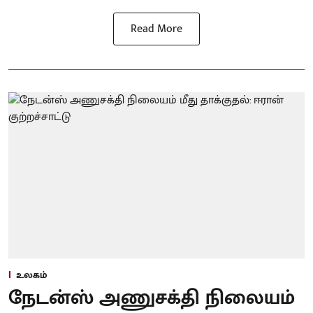
Read More
உலகம்
நேடன்ஸ் அணுசக்தி நிலையம்