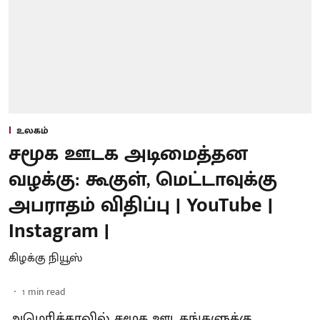
உலகம்
சமூக ஊடக அடிமைத்தன
வழக்கு: கூகுள், மெட்டாவுக்கு
அபராதம் விதிப்பு | YouTube |
Instagram |
கிழக்கு நியூஸ்
1
min read
அமெரிக்காவில் சமூக ஊடகங்களுக்கு