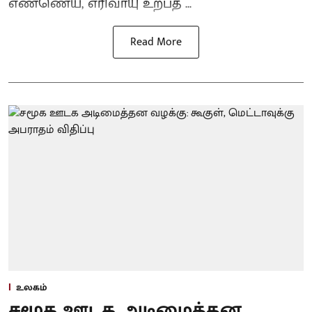
எண்ணெய், எரிவாயு உற்பத் ...
Read More
உலகம்
சமூக ஊடக அடிமைத்தன