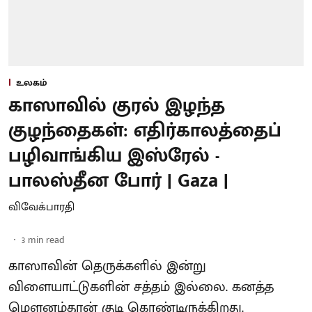
உலகம்
காஸாவில் குரல் இழந்த
குழந்தைகள்: எதிர்காலத்தைப்
பழிவாங்கிய இஸ்ரேல் -
பாலஸ்தீன போர் | Gaza |
விவேக்பாரதி
3
min read
காஸாவின் தெருக்களில் இன்று
விளையாட்டுகளின் சத்தம் இல்லை. கனத்த
மௌனம்தான் குடி கொண்டிருக்கிறது.