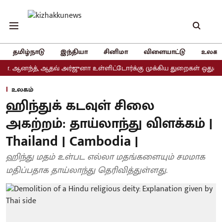
தமிழ்நாடு
இந்தியா
சினிமா
விளையாட்டு
உலகம
ந்த், ஆதவ் அர்ஜுனா உள்ளிட்டோர்க்கு முக்கிய துறைகள் ஒதுக்கீடு
உலகம்
ஹிந்துக் கடவுள் சிலை
அகற்றம்: தாய்லாந்து விளக்கம் |
Thailand | Cambodia |
ஹிந்து மதம் உள்பட எல்லா மதங்களையும் சமமாக
மதிப்பதாக தாய்லாந்து தெரிவித்துள்ளது.