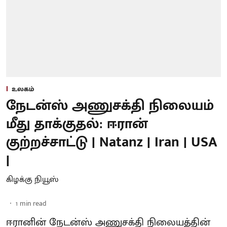
உலகம்
நேடன்ஸ் அணுசக்தி நிலையம்
மீது தாக்குதல்: ஈரான்
குற்றச்சாட்டு | Natanz | Iran | USA
|
கிழக்கு நியூஸ்
1
min read
ஈரானின் நேடன்ஸ் அணுசக்தி நிலையத்தின்