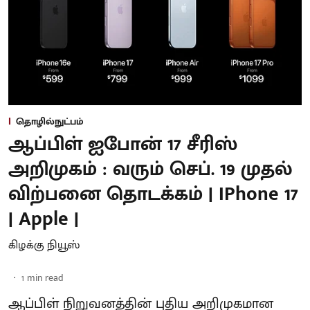
தொழில்நுட்பம்
ஆப்பிள் ஐபோன் 17 சீரிஸ்
அறிமுகம் : வரும் செப். 19 முதல்
விற்பனை தொடக்கம் | IPhone 17
| Apple |
கிழக்கு நியூஸ்
1
min read
ஆப்பிள் நிறுவனத்தின் புதிய அறிமுகமான