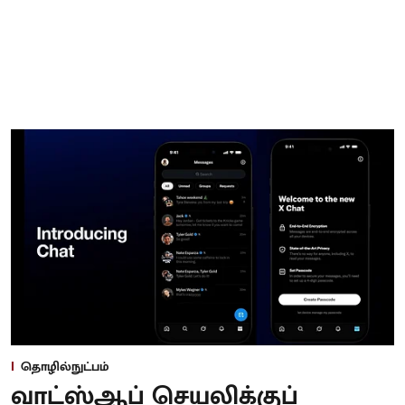
தொழில்நுட்பம்
வாட்ஸ்ஆப் செயலிக்குப்