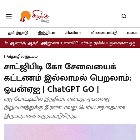
தமிழ்நாடு
இந்தியா
சினிமா
விளையாட்டு
உலகம
, ஆதவ் அர்ஜுனா உள்ளிட்டோர்க்கு முக்கிய துறைகள் ஒதுக்கீடு
அதிம
தொழில்நுட்பம்
சாட்ஜிபிடி கோ சேவையைக்
கட்டணம் இல்லாமல் பெறலாம்:
ஓபன்ஏஐ | ChatGPT GO |
ஏஐ போட்டியில் இந்தியா என்பது ஓபன்ஏஐ
நிறுவனத்துக்கு இரண்டாவது பெரிய சந்தையாக
இருப்பதாகக் கருதப்படுகிறது.