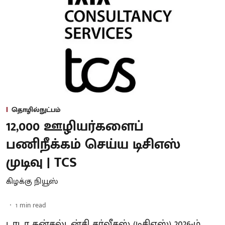
தொழில்நுட்பம்
12,000 ஊழியர்களைப்
பணிநீக்கம் செய்ய டிசிஎஸ்
முடிவு | TCS
கிழக்கு நியூஸ்
1
min read
டாடா கன்சல்டன்சி சர்வீசஸ் (டிசிஎஸ்) 2026-ம்