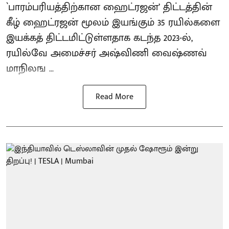
`பாரம்பரியத்திற்கான ஹைட்ரஜன்’ திட்டத்தின்
கீழ் ஹைட்ரஜன் மூலம் இயங்கும் 35 ரயில்களை
இயக்கத் திட்டமிட்டுள்ளதாக கடந்த 2023-ல்,
ரயில்வே அமைச்சர் அஷ்விணி வைஷ்ணவ்
மாநிலங ...
Read More