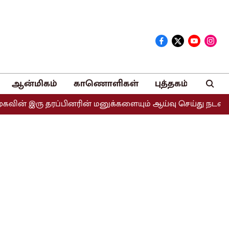
ஆன்மிகம்
காணொளிகள்
புத்தகம்
 இரு தரப்பினரின் மனுக்களையும் ஆய்வு செய்து நடவடிக்கை எடுக