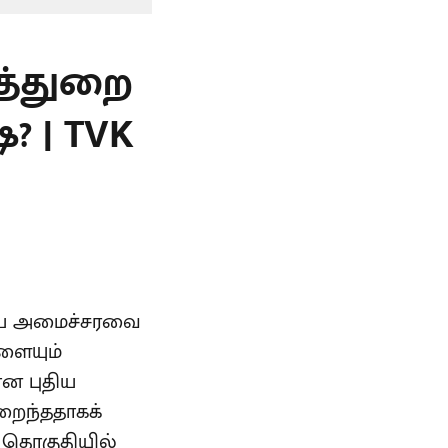
த்துறை
? | TVK
்தைய அமைச்சரவை
ளையும்
ான புதிய
றைந்ததாகக்
் தொகுதியில்