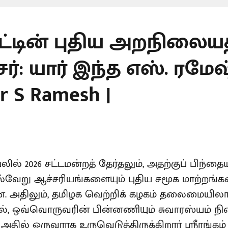
ாட்டின் புதிய அறநிலைய
்: யார் இந்த எஸ். ரமேஷ்
er S Ramesh |
யலில் 2026 சட்டமன்றத் தேர்தலும், அதற்குப் பிந
பல்வேறு ஆச்சரியங்களையும் புதிய சமூக மாற்றங்க
ளன. அதிலும், தமிழக வெற்றிக் கழகம் தலைமையில
, ஒவ்வொருவரின் பின்னணியும் சுவாரஸ்யம் நி
அதில் ஒருவராக உருவெடுத்திருக்கிறார் ஸ்ரீரங்கம