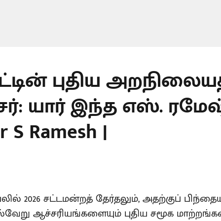
ாட்டின் புதிய அறநிலைய
்: யார் இந்த எஸ். ரமேஷ்
er S Ramesh |
யலில் 2026 சட்டமன்றத் தேர்தலும், அதற்குப் பிந
பல்வேறு ஆச்சரியங்களையும் புதிய சமூக மாற்றங்க