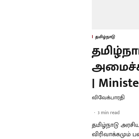
தமிழ்நாடு
தமிழ்ந
அமைச்சர
| Minist
விவேக்பாரதி
3
min read
தமிழ்நாடு அரசி
விரிவாக்கமும் 