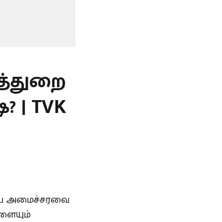
த்துறை
? | TVK
்தைய அமைச்சரவை
ளையும்