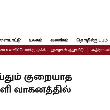
ளையாட்டு
உலகம்
வணிகம்
தொழில்நுட்பம்
ளிட்டோர்க்கு முக்கிய துறைகள் ஒதுக்கீடு
அதிமுகவின் இரு
ய்தும் குறையாத
ெளி வாகனத்தில்