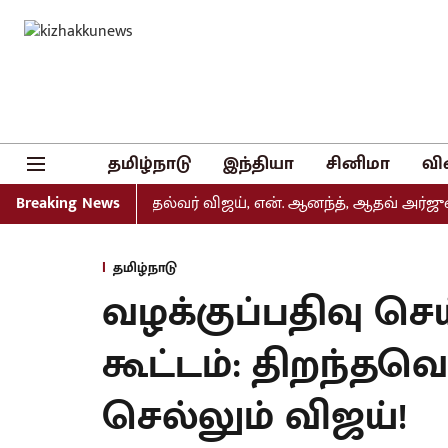
தமிழ்நாடு
இந்தியா
சினிமா
வி
 வெளியீடு: முதல்வர் விஜய், என். ஆனந்த், ஆதவ் அர்ஜுனா உள்
Breaking News
தமிழ்நாடு
வழக்குப்பதிவு செ
கூட்டம்: திறந்தவ
செல்லும் விஜய்!