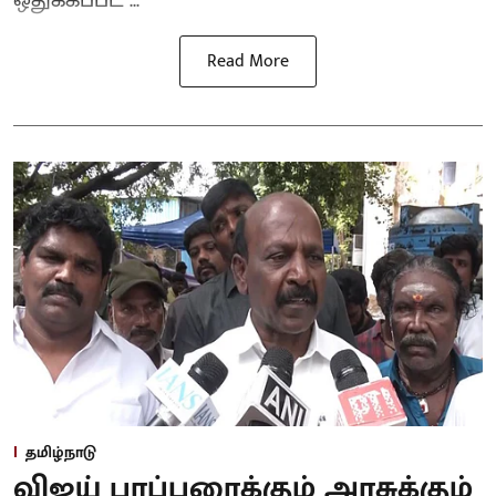
ஒதுக்கப்பட ...
Read More
தமிழ்நாடு
விஜய் பரப்புரைக்கும் அரசுக்கும்