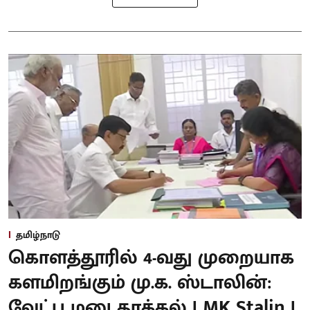
தமிழ்நாடு
கொளத்தூரில் 4-வது முறையாக
களமிறங்கும் மு.க. ஸ்டாலின்:
வேட்பு மனு தாக்கல் | MK Stalin |