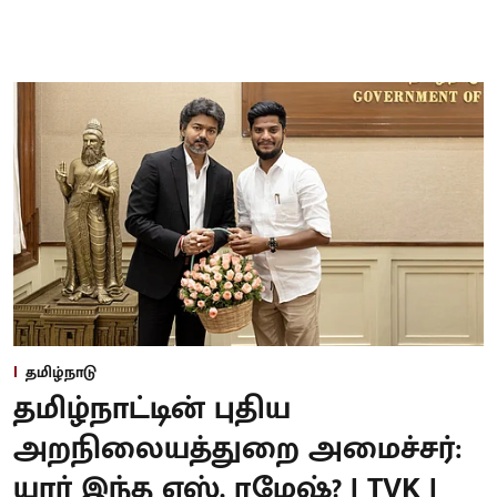
தமிழ்நாடு
தமிழ்நாட்டின் புதிய
அறநிலையத்துறை அமைச்சர்:
யார் இந்த எஸ். ரமேஷ்? | TVK |