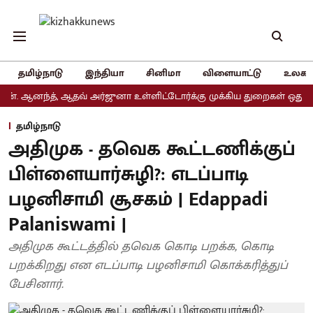
தமிழ்நாடு
இந்தியா
சினிமா
விளையாட்டு
உலகம
ந்த், ஆதவ் அர்ஜுனா உள்ளிட்டோர்க்கு முக்கிய துறைகள் ஒதுக்கீடு
தமிழ்நாடு
அதிமுக - தவெக கூட்டணிக்குப்
பிள்ளையார்சுழி?: எடப்பாடி
பழனிசாமி சூசகம் | Edappadi
Palaniswami |
அதிமுக கூட்டத்தில் தவெக கொடி பறக்க, கொடி
பறக்கிறது என எடப்பாடி பழனிசாமி கொக்கரித்துப்
பேசினார்.