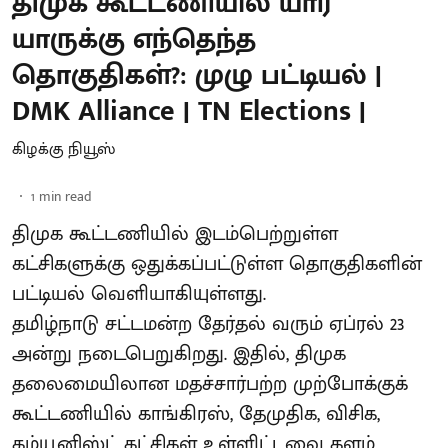
திமுக கூட்டணியில் யார்
யாருக்கு எந்தெந்த
தொகுதிகள்?: முழு பட்டியல் |
DMK Alliance | TN Elections |
கிழக்கு நியூஸ்
1
min read
திமுக கூட்டணியில் இடம்பெற்றுள்ள
கட்சிகளுக்கு ஒதுக்கப்பட்டுள்ள தொகுதிகளின்
பட்டியல் வெளியாகியுள்ளது.
தமிழ்நாடு சட்டமன்ற தேர்தல் வரும் ஏப்ரல் 23
அன்று நடைபெறுகிறது. இதில், திமுக
தலைமையிலான மதச்சார்பற்ற முற்போக்குக்
கூட்டணியில் காங்கிரஸ், தேமுதிக, விசிக,
கம்யூனிஸ்ட் கட்சிகள் உள்ளிட்டவை களம்