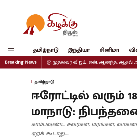
தமிழ்நாடு
இந்தியா
சினிமா
வி
ல் வெளியீடு: முதல்வர் விஜய், என். ஆனந்த், ஆதவ் அர்ஜுனா உ
Breaking News
தமிழ்நாடு
ஈரோட்டில் வரும் 
மாநாடு: நிபந்தனை
காம்பவுண்ட் சுவர்கள், மரங்கள், வாகன
ஏறக் கூடாது....