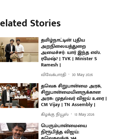
elated Stories
தமிழ்நாட்டின் புதிய
அறநிலையத்துறை
அமைச்சர்: யார் இந்த எஸ்.
ரமேஷ்? | TVK | Minister S
Ramesh |
விவேக்பாரதி
30 May 2026
தவெக சிறுபான்மை அரசு,
சிறுபான்மையினருக்கான
அரசு: முதல்வர் விஜய் உரை |
CM Vijay | TN Assembly |
கிழக்கு நியூஸ்
13 May 2026
பெரும்பான்மையை
நிரூபித்த விஜய்:
தவெகவுக்கு 144