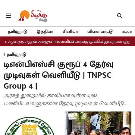
தமிழ்நாடு
இந்தியா
சினிமா
விளையாட்டு
உலகம
தவ் அர்ஜுனா உள்ளிட்டோர்க்கு முக்கிய துறைகள் ஒதுக்கீடு
அதிமுகவ
தமிழ்நாடு
டிஎன்பிஎஸ்சி குரூப் 4 தேர்வு
முடிவுகள் வெளியீடு | TNPSC
Group 4 |
அரசுத் துறையில் காலியாகவுள்ள 4,662
பணியிடங்களுக்கான தேர்வு முடிவுகள் வெளியீடு...