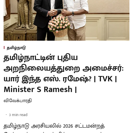
தமிழ்நாடு
தமிழ்நாட்டின் புதிய
அறநிலையத்துறை அமைச்சர்:
யார் இந்த எஸ். ரமேஷ்? | TVK |
Minister S Ramesh |
விவேக்பாரதி
3
min read
தமிழ்நாடு அரசியலில் 2026 சட்டமன்றத்