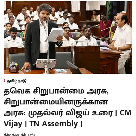
தமிழ்நாடு
தவெக சிறுபான்மை அரசு,
சிறுபான்மையினருக்கான
அரசு: முதல்வர் விஜய் உரை | CM
Vijay | TN Assembly |
கிழக்கு நியூஸ்