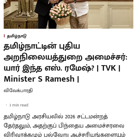
தமிழ்நாடு
தமிழ்நாட்டின் புதிய
அறநிலையத்துறை அமைச்சர்:
யார் இந்த எஸ். ரமேஷ்? | TVK |
Minister S Ramesh |
விவேக்பாரதி
3
min read
தமிழ்நாடு அரசியலில் 2026 சட்டமன்றத்
தேர்தலும், அதற்குப் பிந்தைய அமைச்சரவை
விரிவாக்கமும் பல்வேறு ஆச்சரியங்களையும்