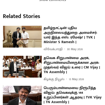
Related Stories
தமிழ்நாட்டின் புதிய
அறநிலையத்துறை அமைச்சர்:
யார் இந்த எஸ். ரமேஷ்? | TVK |
Minister S Ramesh |
விவேக்பாரதி
30 May 2026
தவெக சிறுபான்மை அரசு,
சிறுபான்மையினருக்கான அரசு:
முதல்வர் விஜய் உரை | CM Vijay |
TN Assembly |
கிழக்கு நியூஸ்
13 May 2026
பெரும்பான்மையை நிரூபித்த
விஜய்: தவெகவுக்கு 144
உறுப்பினர்கள் ஆதரவு | TVK Vijay
| TN Assembly |