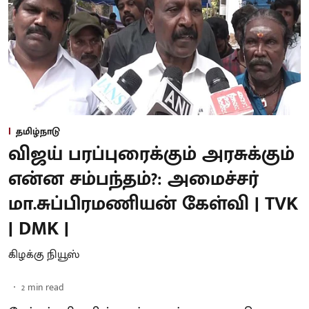
தமிழ்நாடு
விஜய் பரப்புரைக்கும் அரசுக்கும்
என்ன சம்பந்தம்?: அமைச்சர்
மா.சுப்பிரமணியன் கேள்வி | TVK
| DMK |
கிழக்கு நியூஸ்
2
min read