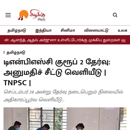
தமிழ்நாடு
இந்தியா
சினிமா
விளையாட்டு
உலகம
 ஆதவ் அர்ஜுனா உள்ளிட்டோர்க்கு முக்கிய துறைகள் ஒதுக்கீடு
அதிமு
தமிழ்நாடு
டிஎன்பிஎஸ்சி குரூப் 2 தேர்வு:
அனுமதிச் சீட்டு வெளியீடு |
TNPSC |
செப்டம்பர் 28 அன்று தேர்வு நடைபெறும் நிலையில்
அதிகாரப்பூர்வ வெளியீடு...