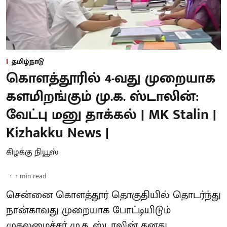
தமிழ்நாடு
கொளத்தூரில் 4-வது முறையாக
களமிறங்கும் மு.க. ஸ்டாலின்:
வேட்பு மனு தாக்கல் | MK Stalin |
Kizhakku News |
கிழக்கு நியூஸ்
1
min read
சென்னை கொளத்தூர் தொகுதியில் தொடர்ந்து
நான்காவது முறையாக போட்டியிடும்
முதலமைச்சர் மு.க. ஸ்டாலின் தனது