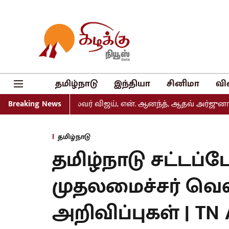
தமிழ்நாடு
இந்தியா
சினிமா
வி
ீடு: முதல்வர் விஜய், என். ஆனந்த், ஆதவ் அர்ஜுனா உள்ளிட்டோ
Breaking News
தமிழ்நாடு
தமிழ்நாடு சட்டப்
முதலமைச்சர் வெள
அறிவிப்புகள் | TN 