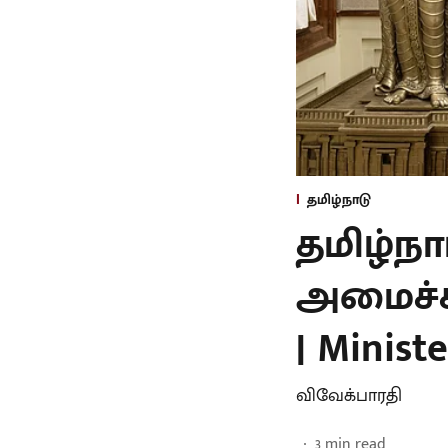
தமிழ்நாடு
தமிழ்ந
அமைச்சர
| Minist
விவேக்பாரதி
3
min read