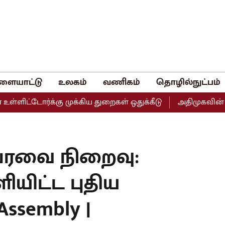
ளையாட்டு
உலகம்
வணிகம்
தொழில்நுட்பம்
ர்க்கு முக்கிய துறைகள் ஒதுக்கீடு
அதிமுகவின் இரு தரப்ப
பேரவை நிறைவு:
ியிட்ட புதிய
Assembly |