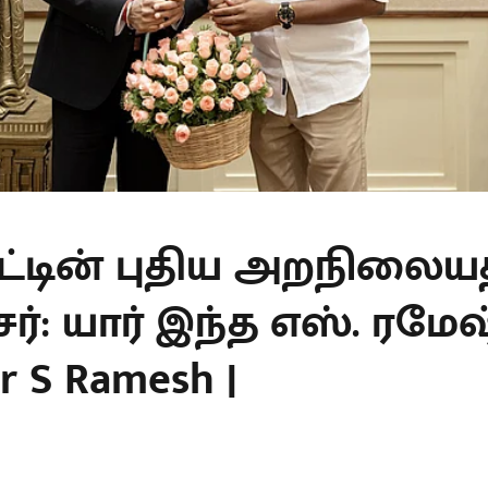
ாட்டின் புதிய அறநிலைய
்: யார் இந்த எஸ். ரமேஷ்
er S Ramesh |