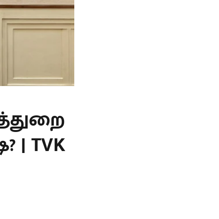
த்துறை
? | TVK