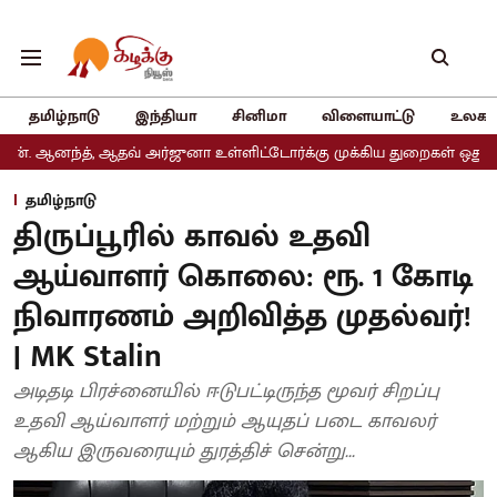
தமிழ்நாடு
இந்தியா
சினிமா
விளையாட்டு
உலகம
ஆதவ் அர்ஜுனா உள்ளிட்டோர்க்கு முக்கிய துறைகள் ஒதுக்கீடு
அதிமுக
தமிழ்நாடு
திருப்பூரில் காவல் உதவி
ஆய்வாளர் கொலை: ரூ. 1 கோடி
நிவாரணம் அறிவித்த முதல்வர்!
| MK Stalin
அடிதடி பிரச்னையில் ஈடுபட்டிருந்த மூவர் சிறப்பு
உதவி ஆய்வாளர் மற்றும் ஆயுதப் படை காவலர்
ஆகிய இருவரையும் துரத்திச் சென்று...