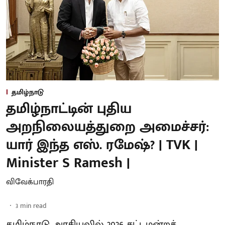
தமிழ்நாடு
தமிழ்நாட்டின் புதிய
அறநிலையத்துறை அமைச்சர்:
யார் இந்த எஸ். ரமேஷ்? | TVK |
Minister S Ramesh |
விவேக்பாரதி
3
min read
தமிழ்நாடு அரசியலில் 2026 சட்டமன்றத்