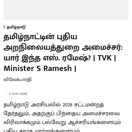
தமிழ்நாடு
தமிழ்நாட்டின் புதிய
அறநிலையத்துறை அமைச்சர்:
யார் இந்த எஸ். ரமேஷ்? | TVK |
Minister S Ramesh |
விவேக்பாரதி
3
min read
தமிழ்நாடு அரசியலில் 2026 சட்டமன்றத்
தேர்தலும், அதற்குப் பிந்தைய அமைச்சரவை
விரிவாக்கமும் பல்வேறு ஆச்சரியங்களையும்
புதிய சமூக மாற்றங்களையும்