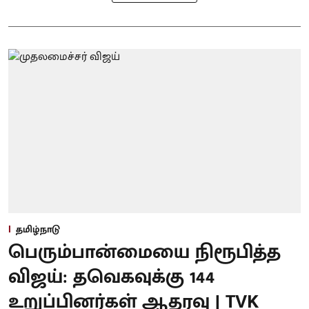
தமிழ்நாடு
பெரும்பான்மையை நிரூபித்த
விஜய்: தவெகவுக்கு 144
உறுப்பினர்கள் ஆதரவு | TVK