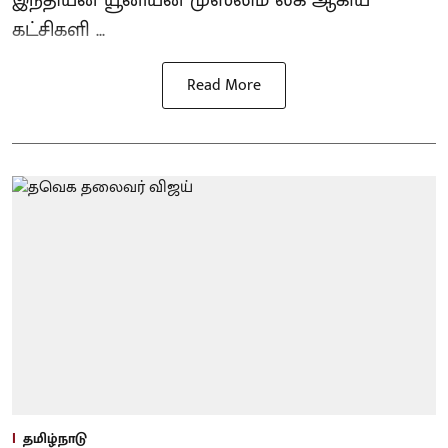
இந்தியன் யூனியன் முஸ்லிம் லீக் ஆகிய
கட்சிகளி ...
Read More
தமிழ்நாடு