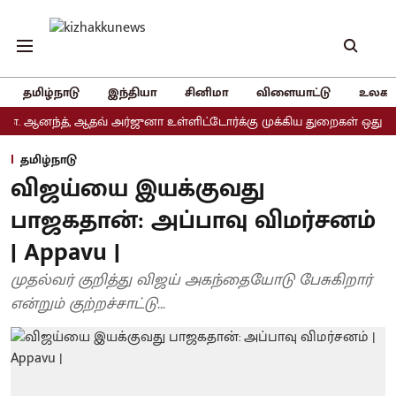
தமிழ்நாடு
இந்தியா
சினிமா
விளையாட்டு
உலகம
ந்த், ஆதவ் அர்ஜுனா உள்ளிட்டோர்க்கு முக்கிய துறைகள் ஒதுக்கீடு
தமிழ்நாடு
விஜய்யை இயக்குவது
பாஜகதான்: அப்பாவு விமர்சனம்
| Appavu |
முதல்வர் குறித்து விஜய் அகந்தையோடு பேசுகிறார்
என்றும் குற்றச்சாட்டு...