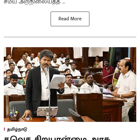
சமய அறநிலையத்த ...
Read More
தமிழ்நாடு
தவெக சிறுபான்மை அரசு,