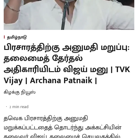
தமிழ்நாடு
பிரசாரத்திற்கு அனுமதி மறுப்பு:
தலைமைத் தேர்தல்
அதிகாரியிடம் விஜய் மனு | TVK
Vijay | Archana Patnaik |
கிழக்கு நியூஸ்
2
min read
தவெக பிரசாரத்திற்கு அனுமதி
மறுக்கப்பட்டதைத் தொடர்ந்து அக்கட்சியின்
தலைவர் விஜய், தலைமைச் செயலகத்தில்