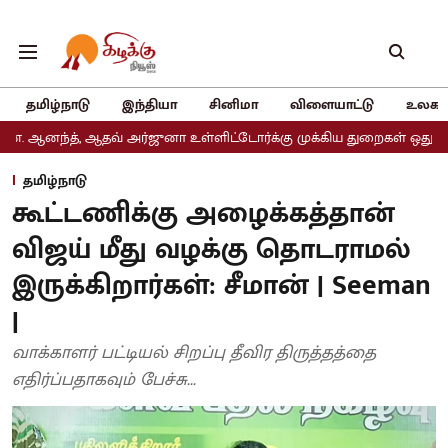
தமிழ்நாடு
இந்தியா
சினிமா
விளையாட்டு
உலகம
ஆதவ் அர்ஜுனா உள்ளிட்டோர்க்கு முக்கிய துறைகள் ஒதுக்கீடு
அதிமுகவ
தமிழ்நாடு
கூட்டணிக்கு அழைக்கத்தான்
விஜய் மீது வழக்கு தொடராமல்
இருக்கிறார்கள்: சீமான் | Seeman
|
வாக்காளர் பட்டியல் சிறப்பு தீவிர திருத்தத்தை
எதிர்ப்பதாகவும் பேச்சு...