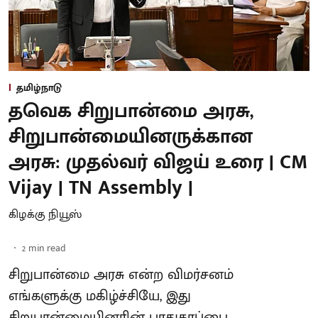
தமிழ்நாடு
தவெக சிறுபான்மை அரசு,
சிறுபான்மையினருக்கான
அரசு: முதல்வர் விஜய் உரை | CM
Vijay | TN Assembly |
கிழக்கு நியூஸ்
2
min read
சிறுபான்மை அரசு என்ற விமர்சனம்
எங்களுக்கு மகிழ்ச்சியே, இது
சிறுபான்மையினரின் பாதுகாப்பை