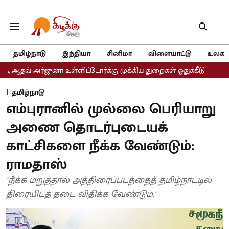
தமிழ்நாடு
இந்தியா
சினிமா
விளையாட்டு
உலகம
ுனா உள்ளிட்டோர்க்கு முக்கிய துறைகள் ஒதுக்கீடு
அதிமுகவின் இரு 
தமிழ்நாடு
எம்புரானில் முல்லை பெரியாறு
அணை தொடர்புடையக்
காட்சிகளை நீக்க வேண்டும்:
ராமதாஸ்
"நீக்க மறுத்தால் அத்திரைப்படத்தைத் தமிழ்நாட்டில்
திரையிடத் தடை விதிக்க வேண்டும்."