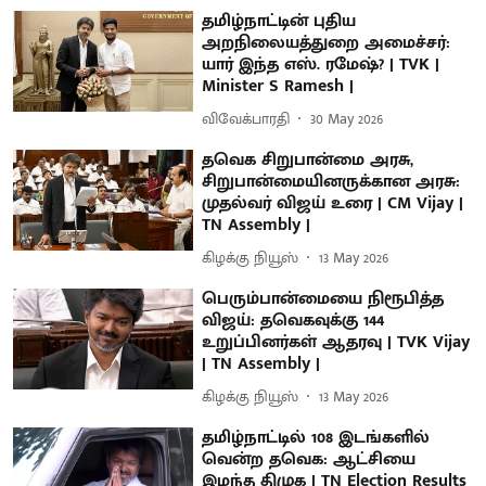
தமிழ்நாட்டின் புதிய
அறநிலையத்துறை அமைச்சர்:
யார் இந்த எஸ். ரமேஷ்? | TVK |
Minister S Ramesh |
விவேக்பாரதி
30 May 2026
தவெக சிறுபான்மை அரசு,
சிறுபான்மையினருக்கான அரசு:
முதல்வர் விஜய் உரை | CM Vijay |
TN Assembly |
கிழக்கு நியூஸ்
13 May 2026
பெரும்பான்மையை நிரூபித்த
விஜய்: தவெகவுக்கு 144
உறுப்பினர்கள் ஆதரவு | TVK Vijay
| TN Assembly |
கிழக்கு நியூஸ்
13 May 2026
தமிழ்நாட்டில் 108 இடங்களில்
வென்ற தவெக: ஆட்சியை
இழந்த திமுக | TN Election Results