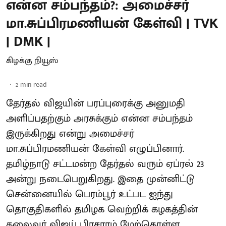
என்ன சம்பந்தம்?: அமைச்சர்
மா.சுப்பிரமணியன் கேள்வி | TVK
| DMK |
கிழக்கு நியூஸ்
2
min read
தேர்தல் விஜயின் பரப்புரைக்கு அனுமதி
அளிப்பதற்கும் அரசுக்கும் என்ன சம்பந்தம்
இருக்கிறது என்று அமைச்சர்
மா.சுப்பிரமணியன் கேள்வி எழுப்பினார்.
தமிழ்நாடு சட்டமன்ற தேர்தல் வரும் ஏப்ரல் 23
அன்று நடைபெறுகிறது. இதை முன்னிட்டு
சென்னையில் பெரம்பூர் உட்பட ஐந்து
தொகுதிகளில் தமிழக வெற்றிக் கழகத்தின்
தலைவர் விஜய் பிரசாரம் மேற்கொள்ள