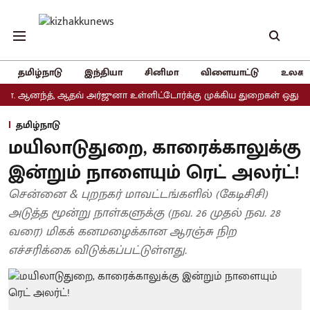
தமிழ்நாடு
இந்தியா
சினிமா
விளையாட்டு
உலகம
ந்த், ஆதவ் அர்ஜுனா உள்ளிட்டோர்க்கு முக்கிய துறைகள் ஒதுக்கீடு
தமிழ்நாடு
மயிலாடுதுறை, காரைக்காலுக்கு
இன்றும் நாளையும் ரெட் அலர்ட்!
சென்னை & புறநகர் மாவட்டங்களில் (கேடிசிசி)
அடுத்த மூன்று நாள்களுக்கு (நவ. 26 முதல் நவ. 28
வரை) மிகக் கனமழைக்கான ஆரஞ்சு நிற
எச்சரிக்கை விடுக்கப்பட்டுள்ளது.