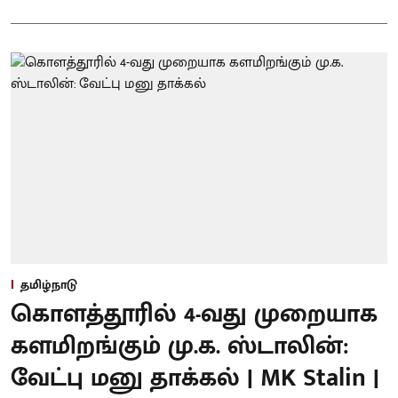
தமிழ்நாடு
கொளத்தூரில் 4-வது முறையாக
களமிறங்கும் மு.க. ஸ்டாலின்:
வேட்பு மனு தாக்கல் | MK Stalin |