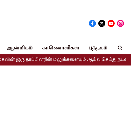
ஆன்மிகம்
காணொளிகள்
புத்தகம்
ு தரப்பினரின் மனுக்களையும் ஆய்வு செய்து நடவடிக்கை எடுக்கப