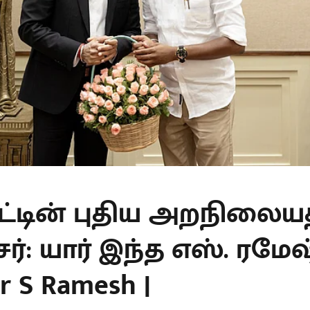
ாட்டின் புதிய அறநிலைய
்: யார் இந்த எஸ். ரமேஷ்
er S Ramesh |