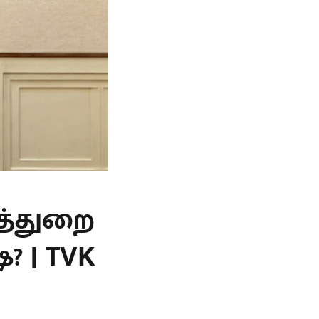
த்துறை
? | TVK