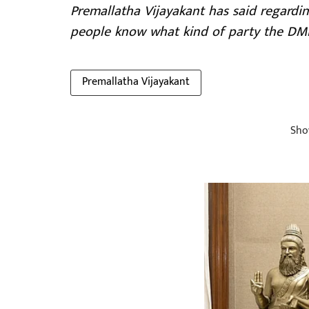
Premallatha Vijayakant has said regardin
people know what kind of party the DMDK
Premallatha Vijayakant
Sho