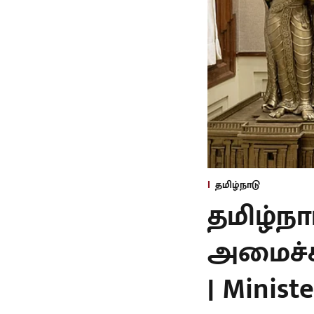
தமிழ்நாடு
தமிழ்ந
அமைச்சர
| Minist