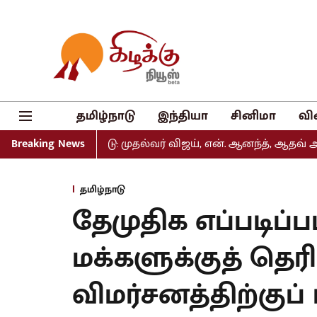
தமிழ்நாடு
இந்தியா
சினிமா
வி
் வெளியீடு: முதல்வர் விஜய், என். ஆனந்த், ஆதவ் அர்ஜுனா உள
Breaking News
தமிழ்நாடு
தேமுதிக எப்படிப்ப
மக்களுக்குத் தெரி
விமர்சனத்திற்குப்