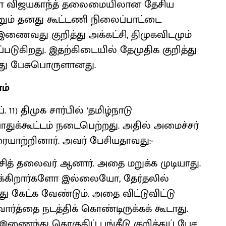
தா விஜயகாந்த் தலைமையிலான தேசிய
்னும் தனது கூட்டணி நிலைப்பாட்டை
இணைவது குறித்து அக்கட்சி, திமுகவிடமும்
படுகிறது. இதற்கிடையில் தேமுதிக குறித்து
தது பேசுபொருளானது.
ம்
11) திமுக சார்பில் ‘தமிழ்நாடு
ுக்கூட்டம் நடைபெற்றது. அதில் அமைச்சர்
ாற்றினார். அவர் பேசியதாவது:-
கட்சித் தலைவர் ஆனார். அதை மறுக்க முடியாது.
ுக்கிறார்களோ இல்லையோ, தேர்தலில்
்து கேட்க வேண்டும். அதை விட்டுவிட்டு
வார்த்தை நடத்திக் கொண்டிருக்கக் கூடாது.
இணைந்து தொகுதிப் பங்கீடு குறித்துப் பேச