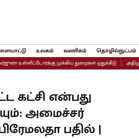
ளையாட்டு
உலகம்
வணிகம்
தொழில்நுட்பம்
்ளிட்டோர்க்கு முக்கிய துறைகள் ஒதுக்கீடு
அதிமுகவின் இர
ட்ட கட்சி என்பது
யும்: அமைச்சர்
 பிரேமலதா பதில் |