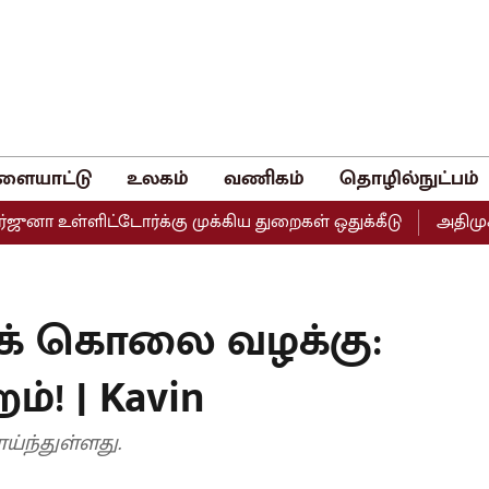
ளையாட்டு
உலகம்
வணிகம்
தொழில்நுட்பம்
ள்ளிட்டோர்க்கு முக்கிய துறைகள் ஒதுக்கீடு
அதிமுகவின் இ
 கொலை வழக்கு:
ம்! | Kavin
பாய்ந்துள்ளது.