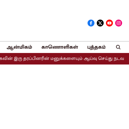
ஆன்மிகம்
காணொளிகள்
புத்தகம்
ரு தரப்பினரின் மனுக்களையும் ஆய்வு செய்து நடவடிக்கை எடுக்க