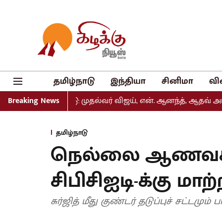
தமிழ்நாடு
இந்தியா
சினிமா
வி
ல் வெளியீடு: முதல்வர் விஜய், என். ஆனந்த், ஆதவ் அர்ஜுனா உ
Breaking News
தமிழ்நாடு
நெல்லை ஆணவக்
சிபிசிஐடி-க்கு மாற்ற
சுர்ஜித் மீது குண்டர் தடுப்புச் சட்டமும் 